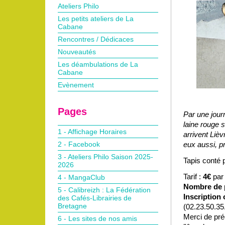
Ateliers Philo
Les petits ateliers de La
Cabane
Rencontres / Dédicaces
Nouveautés
Les déambulations de La
Cabane
Evènement
Pages
Par une jour
laine rouge su
1 - Affichage Horaires
arrivent Lièv
2 - Facebook
eux aussi, pr
3 - Ateliers Philo Saison 2025-
Tapis conté 
2026
Tarif :
4€
par
4 - MangaClub
Nombre de p
5 - Calibreizh : La Fédération
Inscription 
des Cafés-Librairies de
Bretagne
(02.23.50.35.
Merci de préc
6 - Les sites de nos amis