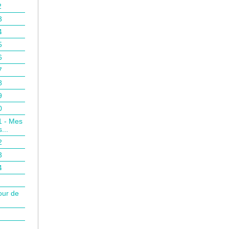
2
3
4
5
6
7
8
9
0
1 - Mes
...
2
3
4
our de