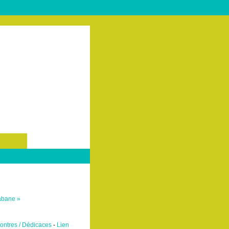
Aller au contenu
|
Aller au menu
|
Aller à la recherche
abane »
ontres / Dédicaces
-
Lien