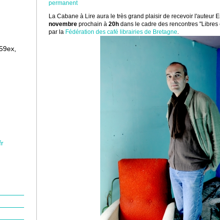
permanent
La Cabane à Lire aura le très grand plaisir de recevoir l'auteur 
novembre
prochain à
20h
dans le cadre des rencontres "Libres e
par la
Fédération des café librairies de Bretagne
.
159ex,
fr