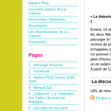
Ateliers Philo
Les petits ateliers de La
Cabane
« Le théorè
Rencontres / Dédicaces
€
Nouveautés
Ernest, 14 a
Les déambulations de La
les deux fill
Cabane
passager et
Evènement
victime de p
échappées d’
Un premier r
Pages
plein d’humo
on en redem
1 - Affichage Horaires
A partir de 1
2 - Facebook
3 - Ateliers Philo Saison 2025-
La discus
2026
4 - MangaClub
URL de rétro
5 - Calibreizh : La Fédération
des Cafés-Librairies de
Fil des c
Bretagne
6 - Les sites de nos amis