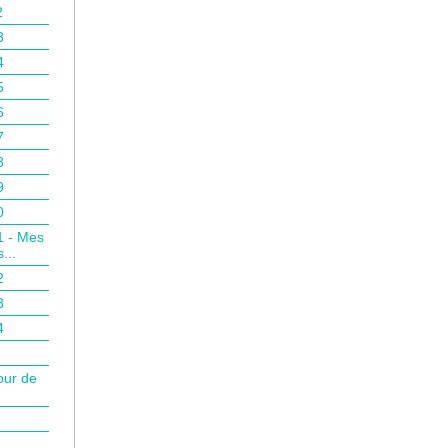
2
3
4
5
6
7
8
9
0
1 - Mes
...
2
3
4
our de