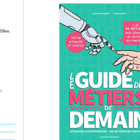
159ex,
fr