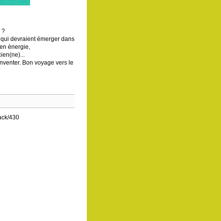
 ?
s qui devraient émerger dans
 en énergie,
ien(ne)...
inventer. Bon voyage vers le
back/430