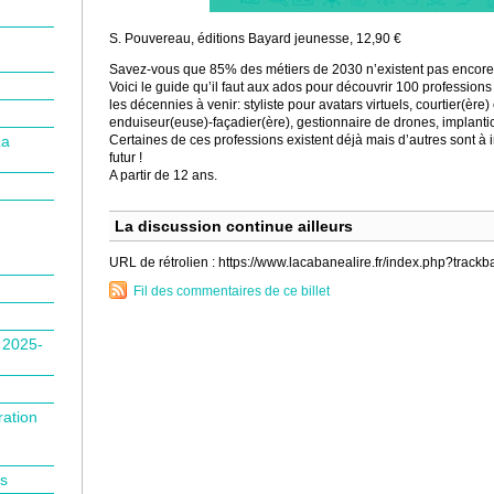
S. Pouvereau, éditions Bayard jeunesse, 12,90 €
Savez-vous que 85% des métiers de 2030 n’existent pas encore
Voici le guide qu’il faut aux ados pour découvrir 100 profession
les décennies à venir: styliste pour avatars virtuels, courtier(ère)
enduiseur(euse)-façadier(ère), gestionnaire de drones, implantic
Certaines de ces professions existent déjà mais d’autres sont à 
La
futur !
A partir de 12 ans.
La discussion continue ailleurs
URL de rétrolien : https://www.lacabanealire.fr/index.php?track
Fil des commentaires de ce billet
n 2025-
ration
is