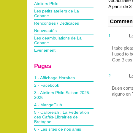
vocabulaire 
Ateliers Philo
A partir de 3
Les petits ateliers de La
Cabane
Comment
Rencontres / Dédicaces
Nouveautés
1.
L
Les déambulations de La
Cabane
I take plea
Evènement
I used to b
God Bless
Pages
2.
L
1 - Affichage Horaires
2 - Facebook
Buen conte
3 - Ateliers Philo Saison 2025-
alguno en 
2026
4 - MangaClub
5 - Calibreizh : La Fédération
des Cafés-Librairies de
Bretagne
6 - Les sites de nos amis