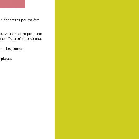
n cet atelier pourra être
z vous inscrire pour une
ement "sauter" une séance
our les jeunes.
e places