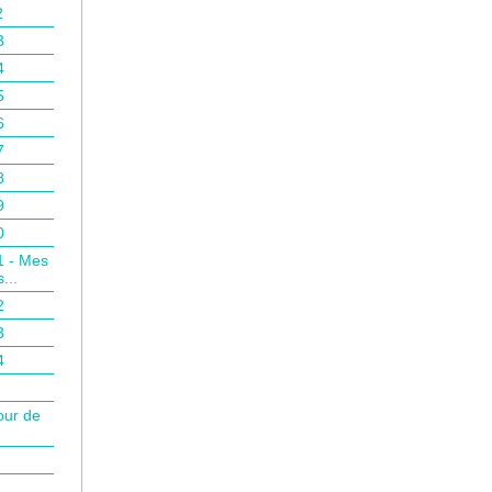
2
3
4
5
6
7
8
9
0
1 - Mes
...
2
3
4
our de