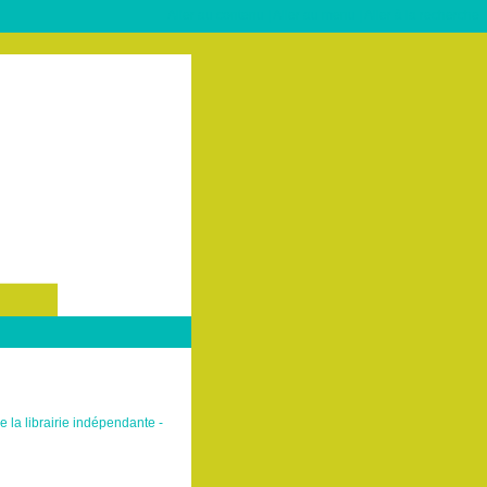
Aller au contenu
|
Aller au menu
|
Aller à la recherche
e la librairie indépendante -