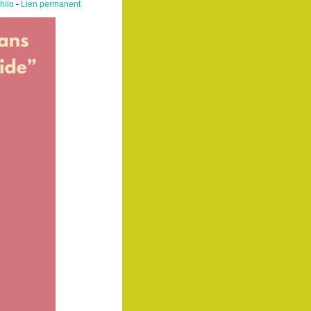
hilo
-
Lien permanent