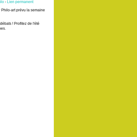
ilo
-
Lien permanent
 Philo-art prévu la semaine
ébats ! Profitez de l'été
hes.