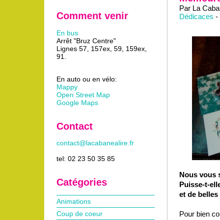
Par La Caban
Comment venir
Dédicaces
-
En bus
Arrêt "Bruz Centre"
Lignes 57, 157ex, 59, 159ex,
91.
En auto ou en vélo:
Mappy
Open Street Map
Google Maps
Contact
contact@lacabanealire.fr
tel: 02 23 50 35 85
Nous vous s
Catégories
Puisse-t-ell
et de belles
Animations
Pour bien c
Coup de coeur