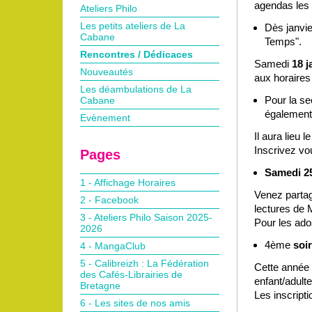
agendas les
Ateliers Philo
Les petits ateliers de La
Dès janvie
Cabane
Temps".
Rencontres / Dédicaces
Samedi
18 j
Nouveautés
aux horaires
Les déambulations de La
Pour la s
Cabane
également 
Evènement
Il aura lieu l
Inscrivez vou
Pages
Samedi 25
1 - Affichage Horaires
Venez partag
2 - Facebook
lectures de
3 - Ateliers Philo Saison 2025-
Pour les ado
2026
4ème
soi
4 - MangaClub
5 - Calibreizh : La Fédération
Cette année u
des Cafés-Librairies de
enfant/adulte
Bretagne
Les inscript
6 - Les sites de nos amis