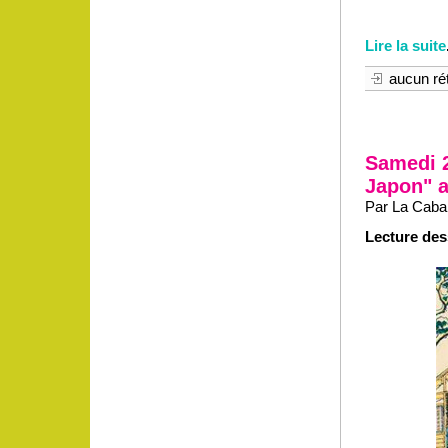
Lire la suite
aucun rét
Samedi 2
Japon" a
Par La Caban
Lecture dess