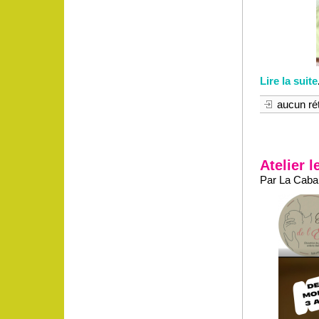
Lire la suite
aucun rét
Atelier l
Par La Caban