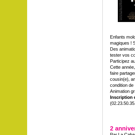
Enfants mold
magiques ! So
Des animati
tester vos c
Participez a
Cette année,
faire partage
cousin(e), a
condition de 
Animation gr
Inscription 
(02.23.50.35.
2 annive
Par La Caban