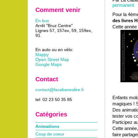
permanent
Comment venir
Pour la 4ème
des livres H
En bus
Arrêt "Bruz Centre"
Cette année 
Lignes 57, 157ex, 59, 159ex,
91.
En auto ou en vélo:
Mappy
Open Street Map
Google Maps
Contact
contact@lacabanealire.fr
Enfants mold
tel: 02 23 50 35 85
magiques ! So
Des animati
Catégories
tester vos c
Participez a
Animations
Cette année,
Coup de coeur
faire partage